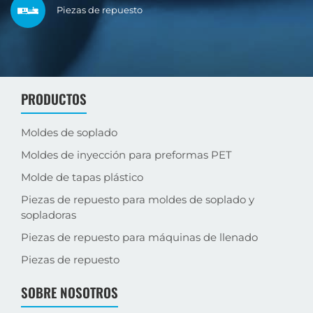
Máquina de Medición por
Piezas de repuesto
Sistema de Medición
Coordenadas Zeiss con
Área de mecanizado
Dimensional por Imagen
una precisión de 0.002
semipreciso
Centro de ensamblaje
Keyence
mm
PRODUCTOS
Moldes de soplado
Moldes de inyección para preformas PET
Molde de tapas plástico
Piezas de repuesto para moldes de soplado y
sopladoras
Piezas de repuesto para máquinas de llenado
Piezas de repuesto
SOBRE NOSOTROS