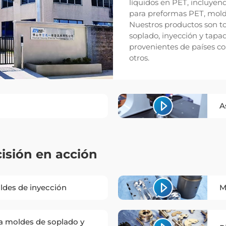
líquidos en PET, incluye
para preformas PET, mold
Nuestros productos son 
soplado, inyección y tapa
provenientes de países co
otros.
A
isión en acción
ldes de inyección
M
a moldes de soplado y