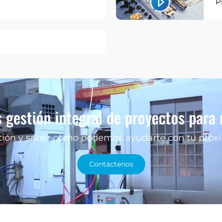
P
 gestión integral de proyectos para
ón y saber como podemos ayudarte con tu próxim
Contáctenos