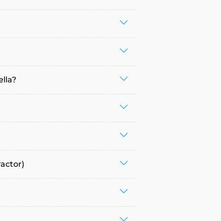
ella?
ractor)