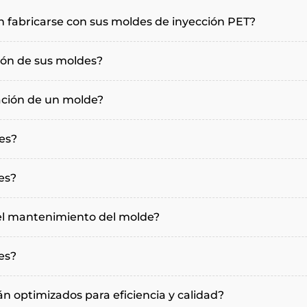
 fabricarse con sus moldes de inyección PET?
ción de sus moldes?
cación de un molde?
es?
des?
el mantenimiento del molde?
es?
án optimizados para eficiencia y calidad?