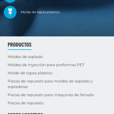
Máquina de Medición por
Molde de tapas plástico
Sistema de Medición
Coordenadas Zeiss con
Área de mecanizado
Dimensional por Imagen
una precisión de 0.002
semipreciso
Centro de ensamblaje
Keyence
mm
PRODUCTOS
Moldes de soplado
Moldes de inyección para preformas PET
Molde de tapas plástico
Piezas de repuesto para moldes de soplado y
sopladoras
Piezas de repuesto para máquinas de llenado
Piezas de repuesto