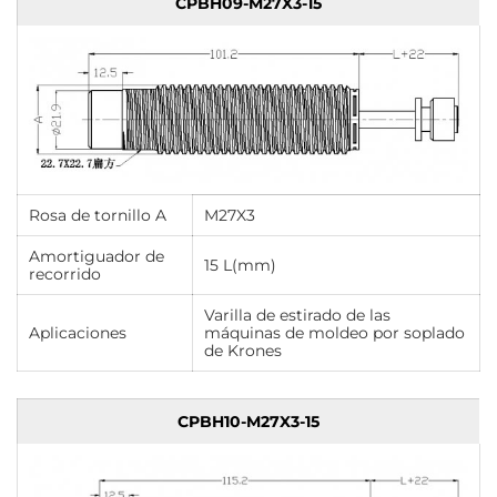
CPBH09-M27X3-15
Rosa de tornillo A
M27X3
Amortiguador de
15 L(mm)
recorrido
Varilla de estirado de las
Aplicaciones
máquinas de moldeo por soplado
de Krones
CPBH10-M27X3-15